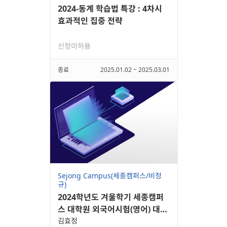
2024-동계 학습법 특강 : 4차시
효과적인 집중 전략
신청미허용
종료
2025.01.02 ~ 2025.03.01
Sejong Campus(세종캠퍼스/비정
규)
2024학년도 겨울학기 세종캠퍼
스 대학원 외국어시험(영어) 대체
어학강좌
김효정