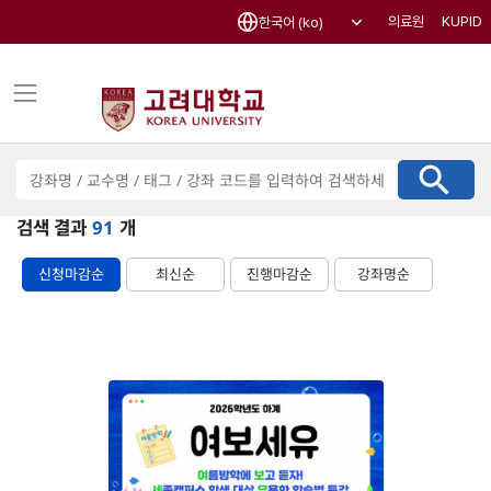
의료원
KUPID
한국어 (ko)
Filter

모집
진행중
종료
전체
강
좌
검
검색 결과
91
개
색
신청마감순
최신순
진행마감순
강좌명순